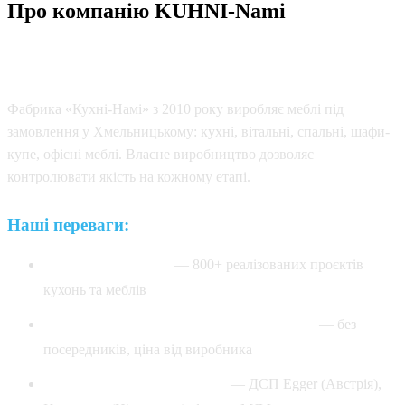
Про компанію KUHNI-Nami
Виготовляємо меблі на замовлення з 2010 року •
Власне виробництво у Хмельницькому
Фабрика «Кухні-Намі» з 2010 року виробляє меблі під
замовлення у Хмельницькому: кухні, вітальні, спальні, шафи-
купе, офісні меблі. Власне виробництво дозволяє
контролювати якість на кожному етапі.
Наші переваги:
✓ 16+ років досвіду
— 800+ реалізованих проєктів
кухонь та меблів
✓ Власне виробництво у Хмельницькому
— без
посередників, ціна від виробника
✓ Матеріали преміум-класу
— ДСП Egger (Австрія),