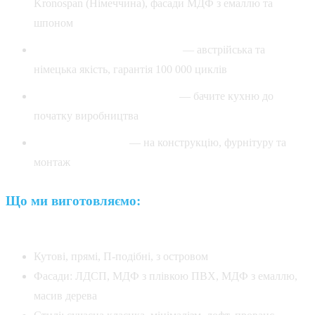
Kronospan (Німеччина), фасади МДФ з емаллю та
шпоном
✓ Фурнітура Blum та Hettich
— австрійська та
німецька якість, гарантія 100 000 циклів
✓ Безкоштовний 3D-проєкт
— бачите кухню до
початку виробництва
✓ Гарантія 2 роки
— на конструкцію, фурнітуру та
монтаж
Що ми виготовляємо:
Кухні на замовлення:
Кутові, прямі, П-подібні, з островом
Фасади: ЛДСП, МДФ з плівкою ПВХ, МДФ з емаллю,
масив дерева