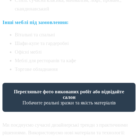
Стилі: сучасна класика, мінімалізм, лофт, прованс,
скандинавський
Інші меблі під замовлення:
Вітальні та спальні
Шафи-купе та гардеробні
Офісні меблі
Меблі для ресторанів та кафе
Торгове обладнання
Перегляньте фото виконаних робіт або відвідайте
салон
Побачите реальні зразки та якість матеріалів
Ми поєднуємо сучасні дизайнерські тренди з практичними
рішеннями. Використовуємо нові матеріали та технології: