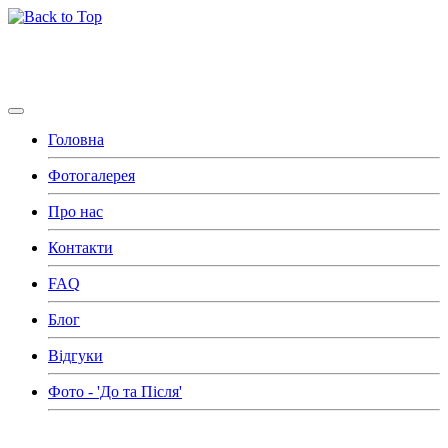
KUHNI
-Nami
Головна
Фотогалерея
Про нас
Контакти
FAQ
Блог
Відгуки
Фото - 'До та Після'