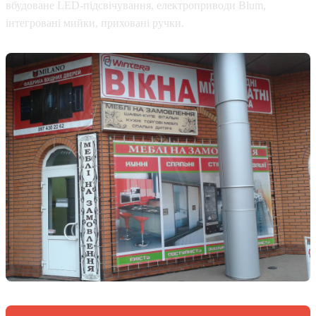
вбудоване LED-підсвічування, електроприводи Blum,
інтегровані мийки, приховані ручки.